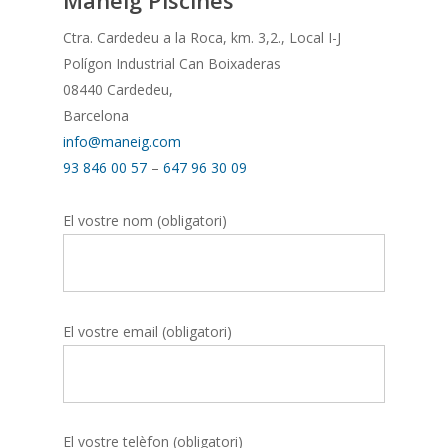
Ctra. Cardedeu a la Roca, km. 3,2., Local I-J
Polígon Industrial Can Boixaderas
08440 Cardedeu,
Barcelona
info@maneig.com
93 846 00 57
–
647 96 30 09
El vostre nom (obligatori)
El vostre email (obligatori)
El vostre telèfon (obligatori)